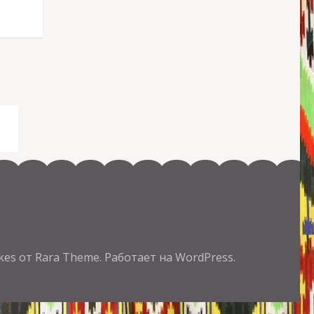
kes от Rara Theme.
Работает на
WordPress.