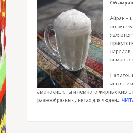
Об айра
Айран – к
получаем
является
присутст
народов.
немного 
Напиток 
источник
аминокислоты и немного жирных кислот
разнообразных диетах для людей…
ЧИТ