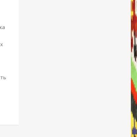
ка
их
ить