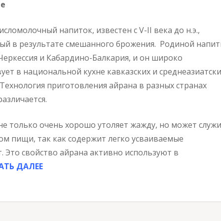
не
исломолочный напиток, известен с V-II века до н.э.,
ый в результате смешанного брожения. Родиной напит
 Черкессия и Кабардино-Балкария, и он широко
вует в национальной кухне кавказских и среднеазиатск
 Технология приготовления айрана в разных странах
различается.
не только очень хорошо утоляет жажду, но может служ
ом пищи, так как содержит легко усваиваемые
. Это свойство айрана активно используют в
АТЬ ДАЛЕЕ