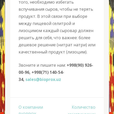
того, необходимо избегать
вспучивания сыров, чтобы не терять
продукт. В этой связи при выборе
между пищевой селитрой и
лизоцимом каждый сыровар должен
решить для себя, что важнее: более
дешевое решение (нитрат натри) или
качественный продукт (лизоцим).
Звоните и пишите нам:
+998(90) 926-
00-96, +998(71) 140-54-
34,
sales
@
bioprox
.
uz
Навигация
О компании
Количество
по