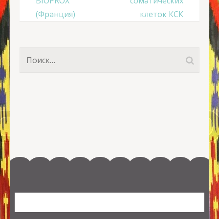
BIOPROX
соматических
записям
(Франция)
клеток КСК
Найти: